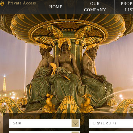
Private Access
OUR
PROP
HOME
COMPANY
LIS
Sale
City (1 ou +)