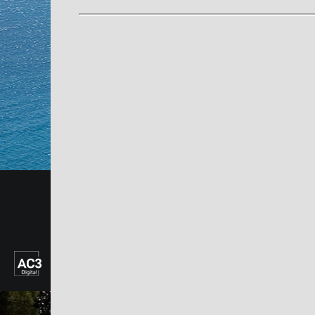
Consulter nos honoraires
Immobilier de luxe Nice
Appartements et maisons à vendre
Vente appartement Nice